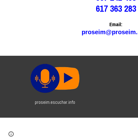
617 363 283
Email:
proseim@proseim
proseim.escuchar.info
Google Sites
Report abuse