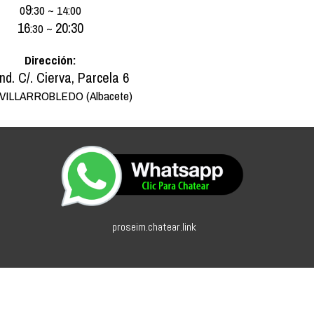
9
0
:30 ~ 14:00
16
20:30
:30 ~
Dirección:
Ind. C/. Cierva, Parcela 6
 VILLARROBLEDO (Albacete)
proseim.chatear.link