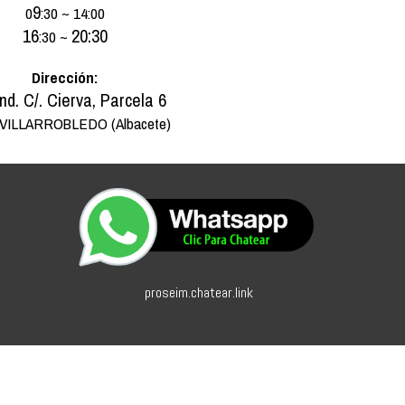
9
0
:30 ~ 14:00
16
20:30
:30 ~
Dirección:
Ind. C/. Cierva, Parcela 6
 VILLARROBLEDO (Albacete)
proseim.chatear.link