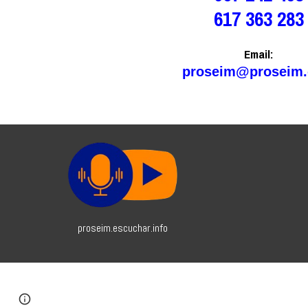
617 363 283
Email:
proseim@proseim
proseim.escuchar.info
Google Sites
Report abuse